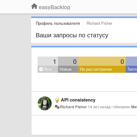
easyBacklog
Профиль пользователя
Richard Fisher
Ваши запросы по статусу
1
0
0
Все
Новые
На рассмотрении
Запл
API consistency
Richard Fisher
14 лет назад
•
обновлен
Ma