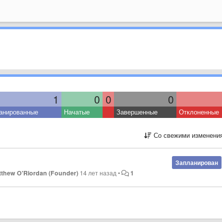
1
0
0
0
анированные
Начатые
Завершенные
Отклоненные
Со свежими изменени
Запланирован
tthew O'Riordan (Founder)
14 лет назад
•
1