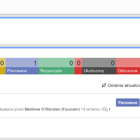
0
1
0
0
0
Planowane
Rozpoczęte
Ukończony
Odrzucone
Ostatnia aktualiz
Planowane
fikowane przez
Matthew O'Riordan (Founder)
14 lat temu
•
1