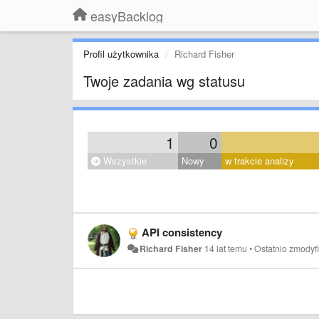
easyBacklog
Profil użytkownika
Richard Fisher
Twoje zadania wg statusu
1
0
Wszystkie
Nowy
w trakcie analizy
API consistency
Richard Fisher
14 lat temu
•
Ostatnio zmody