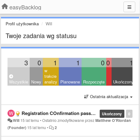
easyBacklog
Profil użytkownika
Will
Twoje zadania wg statusu
3
0
1
1
0
0
1
w
trakcie
Wszystkie
Nowy
analizy
Planowane
Rozpoczęte
Ukończony
O
Ostatnia aktualizacja
Registration COnfirmation password
Ukończony
0
Will
15 lat temu
•
Ostatnio zmodyfikowane przez
Matthew O'Riordan
(Founder)
15 lat temu
•
2