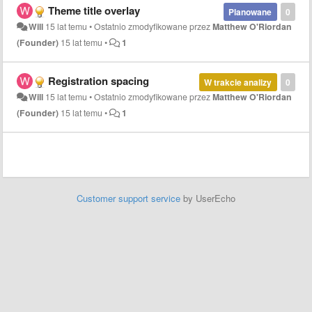
Theme title overlay
Planowane
0
Will
15 lat temu
•
Ostatnio zmodyfikowane przez
Matthew O'Riordan
(Founder)
15 lat temu
•
1
Registration spacing
W trakcie analizy
0
Will
15 lat temu
•
Ostatnio zmodyfikowane przez
Matthew O'Riordan
(Founder)
15 lat temu
•
1
Customer support service
by UserEcho