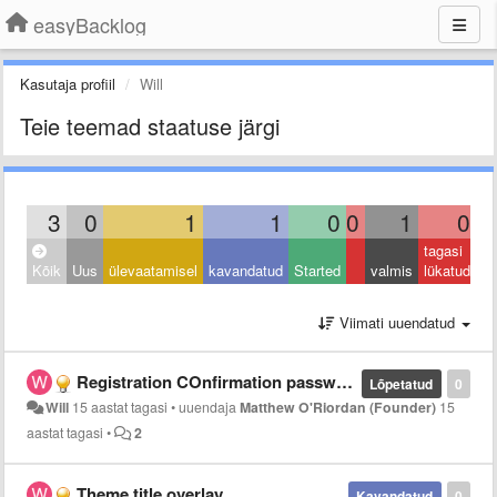
easyBacklog
Kasutaja profiil
Will
Teie teemad staatuse järgi
3
0
1
1
0
0
1
0
tagasi
Kõik
Uus
ülevaatamisel
kavandatud
Started
valmis
lükatud
Viimati uuendatud
Registration COnfirmation password
Lõpetatud
0
Will
15 aastat tagasi
•
uuendaja
Matthew O'Riordan (Founder)
15
aastat tagasi
•
2
Theme title overlay
Kavandatud
0