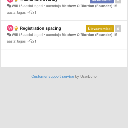
Will
15 aastat tagasi
•
uuendaja
Matthew O'Riordan (Founder)
15
aastat tagasi
•
1
Registration spacing
Ülevaatamisel
0
Will
15 aastat tagasi
•
uuendaja
Matthew O'Riordan (Founder)
15
aastat tagasi
•
1
Customer support service
by UserEcho