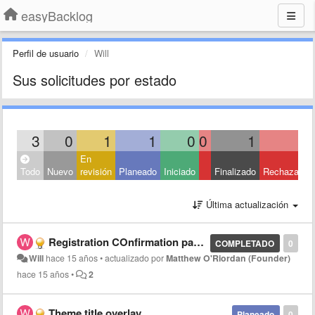
easyBacklog
Perfil de usuario
Will
Sus solicitudes por estado
3
0
1
1
0
0
1
0
En
Todo
Nuevo
revisión
Planeado
Iniciado
Finalizado
Rechazado
Última actualización
Registration COnfirmation password
COMPLETADO
0
Will
hace 15 años
•
actualizado por
Matthew O'Riordan (Founder)
hace 15 años
•
2
Theme title overlay
Planeado
0