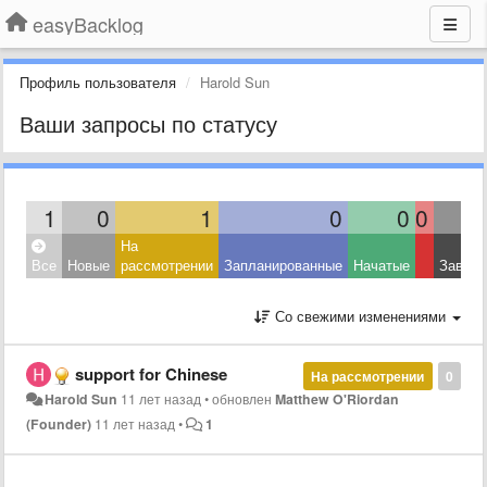
easyBacklog
Профиль пользователя
Harold Sun
Ваши запросы по статусу
1
0
1
0
0
0
На
Все
Новые
рассмотрении
Запланированные
Начатые
Завер
Со свежими изменениями
support for Chinese
На рассмотрении
0
Harold Sun
11 лет назад
•
обновлен
Matthew O'Riordan
(Founder)
11 лет назад
•
1