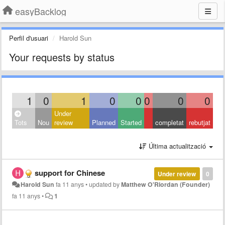
easyBacklog
Perfil d'usuari
Harold Sun
Your requests by status
1
0
1
0
0
0
0
0
Under
Tots
Nou
review
Planned
Started
completat
rebutjat
Última actualització
support for Chinese
Under review
0
Harold Sun
fa 11 anys
•
updated by
Matthew O'Riordan (Founder)
fa 11 anys
•
1