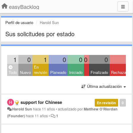
easyBacklog
Perfil de usuario
Harold Sun
Sus solicitudes por estado
1
0
1
0
0
0
0
0
En
Todo
Nuevo
revisión
Planeado
Iniciado
Finalizado
Rechazado
Última actualización
support for Chinese
En revisión
0
Harold Sun
hace 11 años
•
actualizado por
Matthew O'Riordan
(Founder)
hace 11 años
•
1