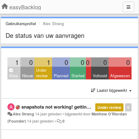
easyBacklog
Gebruikersprofiel
Alex Strang
De status van uw aanvragen
1
0
1
0
0
0
0
0
Under
Alles
Nieuw
review
Planned
Started
Voltooid
Afgewezen
Laatst bijgewerkt
snapshots not working! getting an error message
Under review
0
Alex Strang
14 jaar geleden
•
bijgewerkt door
Matthew O'Riordan
(Founder)
14 jaar geleden
•
0