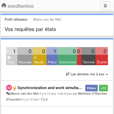
easyBacklog
Profil utilisateur
Marco van der Niet
Vos requêtes par états
1
0
0
1
0
0
0
0
À
Tout
Nouveau
l'étude
Prévu
Commencé
Terminé
Écarté
Les derniers mis à jour
Synchronization and work simultaneously
Prévu
+13
Marco van der Niet
il y a 14 ans
•
mis à jour par
Matthew O'Riordan
(Founder)
il y a 12 ans
•
5