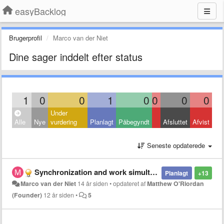
easyBacklog
Brugerprofil
Marco van der Niet
Dine sager inddelt efter status
1
0
0
1
0
0
0
0
Under
Alle
Nye
vurdering
Planlagt
Påbegyndt
Afsluttet
Afvist
Seneste opdaterede
Synchronization and work simultaneously
Planlagt
+13
Marco van der Niet
14 år siden
•
opdateret af
Matthew O'Riordan
(Founder)
12 år siden
•
5