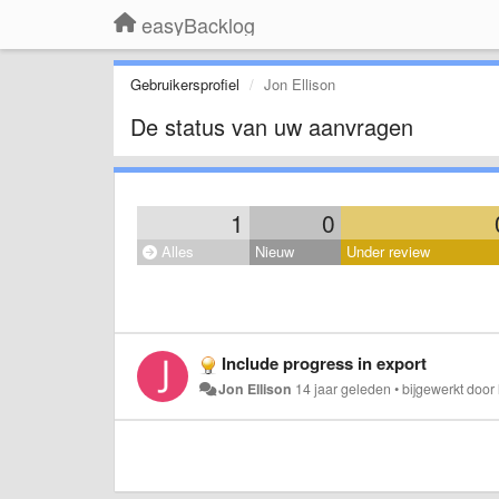
easyBacklog
Gebruikersprofiel
Jon Ellison
De status van uw aanvragen
1
0
Alles
Nieuw
Under review
Include progress in export
Jon Ellison
14 jaar geleden
•
bijgewerkt door