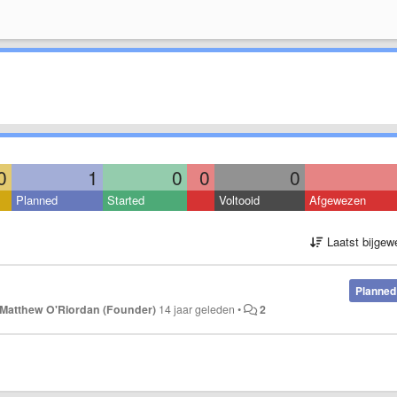
0
1
0
0
0
Planned
Started
Voltooid
Afgewezen
Laatst bijgew
Planned
Matthew O'Riordan (Founder)
14 jaar geleden
•
2