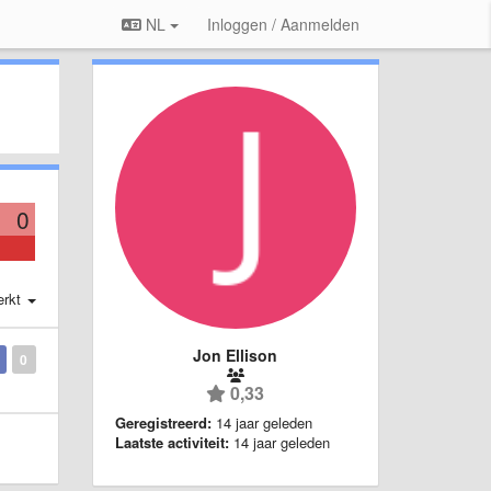
NL
Inloggen / Aanmelden
0
erkt
Jon Ellison
0
0,33
Geregistreerd:
14 jaar geleden
Laatste activiteit:
14 jaar geleden