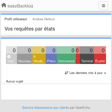
easyBacklog
Profil utilisateur
Andrew Neilson
Vos requêtes par états
0
0
0
0
0
0
0
0
À
Tout
Nouveau
l'étude
Prévu
Commencé
Terminé
Écarté
Les derniers mis à jour
Aucun sujet
Service d'assistance aux clients
par UserEcho