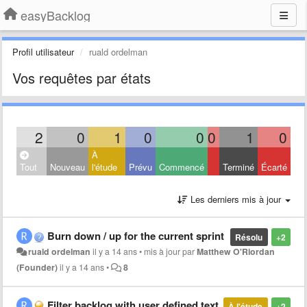
easyBacklog
Profil utilisateur
ruald ordelman
Vos requêtes par états
2
0
1
0
0
0
1
0
À
Tout
Nouveau
l'étude
Prévu
Commencé
Terminé
Écarté
Les derniers mis à jour
Burn down / up for the current sprint
Résolu
+2
ruald ordelman
il y a 14 ans
•
mis à jour par
Matthew O'Riordan
(Founder)
il y a 14 ans
•
8
Filter backlog with user defined text
À l'étude
+2