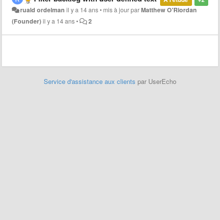
ruald ordelman
il y a 14 ans
•
mis à jour par
Matthew O'Riordan
(Founder)
il y a 14 ans
•
2
Service d'assistance aux clients
par UserEcho