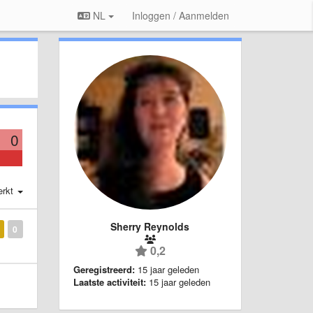
NL
Inloggen / Aanmelden
0
erkt
Sherry Reynolds
0
0,2
Geregistreerd:
15 jaar geleden
Laatste activiteit:
15 jaar geleden