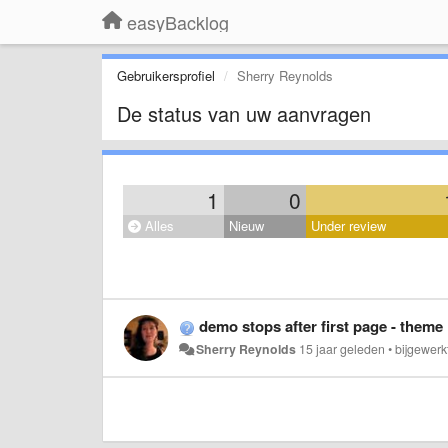
easyBacklog
Gebruikersprofiel
Sherry Reynolds
De status van uw aanvragen
1
0
Alles
Nieuw
Under review
demo stops after first page - theme
Sherry Reynolds
15 jaar geleden
•
bijgewerk