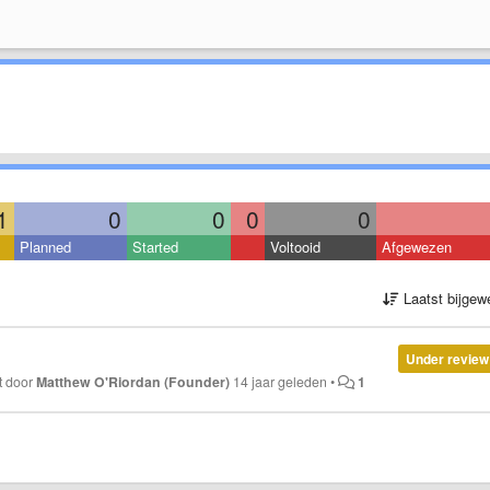
1
0
0
0
0
Planned
Started
Voltooid
Afgewezen
Laatst bijgew
Under review
t door
Matthew O'Riordan (Founder)
14 jaar geleden
•
1