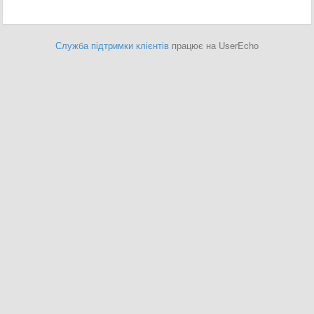
Служба підтримки клієнтів
працює на UserEcho