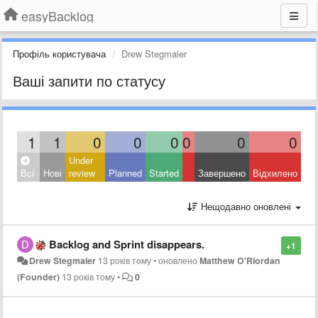
easyBacklog
Профіль користувача
Drew Stegmaier
Ваші запити по статусу
1
1
0
0
0
0
0
0
Under
Всі
Нові
review
Planned
Started
Завершено
Відхилено
Нещодавно оновлені
Backlog and Sprint disappears.
+1
Drew Stegmaier
13 років тому
•
оновлено
Matthew O'Riordan
(Founder)
13 років тому
•
0