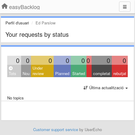
easyBacklog
Perfil d'usuari
Ed Parslow
Your requests by status
0
0
0
0
0
0
0
0
Under
Tots
Nou
review
Planned
Started
completat
rebutjat
Última actualització
No topics
Customer support service
by UserEcho