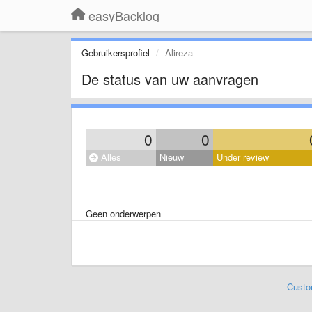
easyBacklog
Gebruikersprofiel
Alireza
De status van uw aanvragen
0
0
Alles
Nieuw
Under review
Geen onderwerpen
Custo