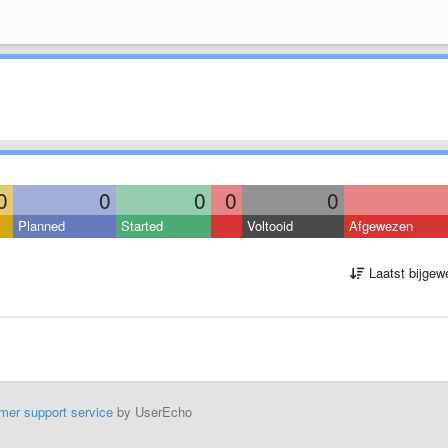
0
0
0
0
0
Planned
Started
Voltooid
Afgewezen
Laatst bijgew
mer support service
by UserEcho