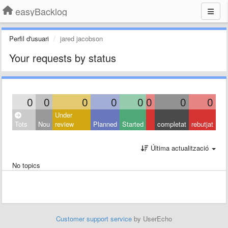
easyBacklog
Perfil d'usuari
jared jacobson
Your requests by status
0
0
0
0
0
0
0
0
Under
Tots
Nou
review
Planned
Started
completat
rebutjat
Última actualització
No topics
Customer support service
by UserEcho