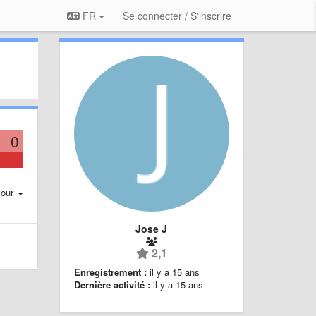
FR
Se connecter / S'inscrire
0
jour
Jose J
2,1
Enregistrement :
il y a 15 ans
Dernière activité :
il y a 15 ans