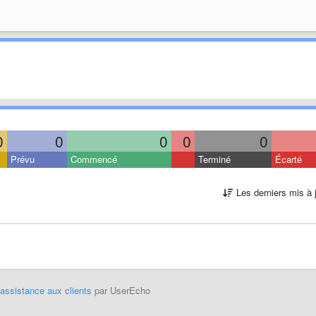
0
0
0
0
0
Prévu
Commencé
Terminé
Écarté
Les derniers mis à 
'assistance aux clients
par UserEcho