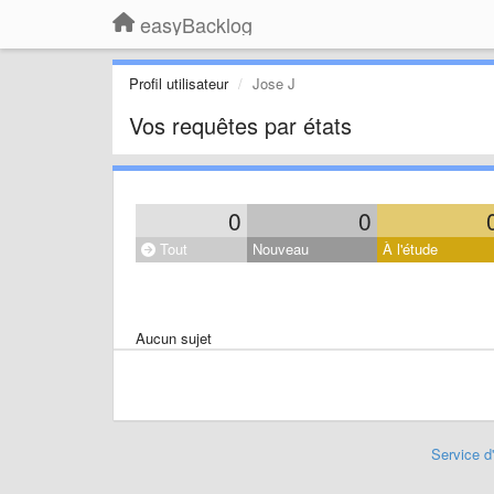
easyBacklog
Profil utilisateur
Jose J
Vos requêtes par états
0
0
Tout
Nouveau
À l'étude
Aucun sujet
Service d