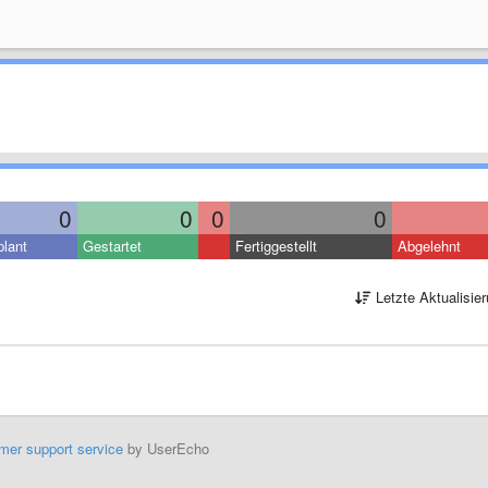
0
0
0
0
lant
Gestartet
Fertiggestellt
Abgelehnt
Letzte Aktualisie
mer support service
by UserEcho