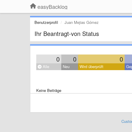
easyBacklog
Benutzerprofil
Juan Mejias Gómez
Ihr Beantragt-von Status
0
0
0
Alle
Neu
Wird überprüft
Gep
Keine Beiträge
Custo