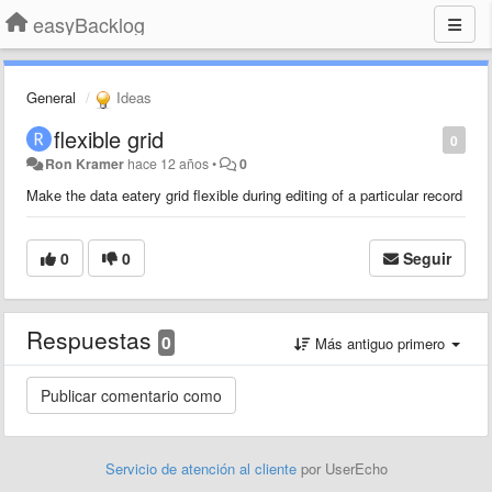
easyBacklog
General
Ideas
flexible grid
0
Ron Kramer
hace 12 años
•
0
Make the data eatery grid flexible during editing of a particular record
0
0
Seguir
Respuestas
0
Más antiguo primero
Servicio de atención al cliente
por UserEcho